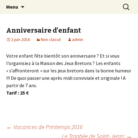
du fun en jouant @ Saint-Jean Trolimon –
Aller
Recherc
La Maison des Jeux Bretons –
Menu
au
Finistère
Saint-Jean Trolimon
contenu
principal
Anniversaire d’enfant
2 juin 2016
Non classé
admin
Votre enfant fête bientôt son anniversaire ? Et si vous
l’organisiez à la Maison des Jeux Bretons ? Les enfants
« s’affronteront » sur les jeux bretons dans la bonne humeur
!!! De quoi passer une après midi conviviale et originale ! A
partir de 7 ans.
Tarif : 25 €
←
Vacances de Printemps 2016
Le Trophée de Saint-Jean!
→