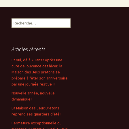
R
e
c
h
e
Articles récents
r
c
Et oui, déjà 20 ans ! Après une
h
cure de jouvence cet hiver, la
e
Maison des Jeux Bretons se
r
prépare à fêter son anniversaire
par une journée festive !!!
:
Nouvelle année, nouvelle
dynamique !
La Maison des Jeux Bretons
reprend ses quartiers d’été !
Fermeture exceptionnelle du
mercredi 27 mars au lundi 15 avril