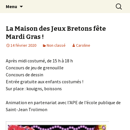
du fun en jouant @ Saint-Jean Trolimon –
Aller
Recherc
La Maison des Jeux Bretons –
Menu
au
Finistère
Saint-Jean Trolimon
contenu
principal
La Maison des Jeux Bretons fête
Mardi Gras !
14 février 2020
Non classé
Caroline
Après midi costumé, de 15 h à 18 h
Concours de jeu de grenouille
Concours de dessin
Entrée gratuite aux enfants costumés !
Sur place : kouigns, boissons
Animation en partenariat avec l’APE de l’école publique de
Saint-Jean Trolimon