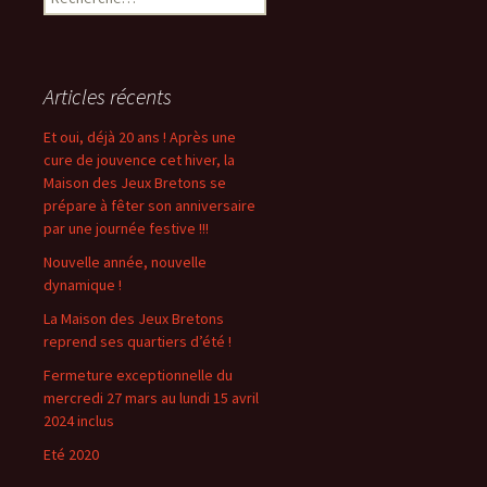
e
c
h
e
Articles récents
r
c
Et oui, déjà 20 ans ! Après une
h
cure de jouvence cet hiver, la
e
Maison des Jeux Bretons se
r
prépare à fêter son anniversaire
par une journée festive !!!
:
Nouvelle année, nouvelle
dynamique !
La Maison des Jeux Bretons
reprend ses quartiers d’été !
Fermeture exceptionnelle du
mercredi 27 mars au lundi 15 avril
2024 inclus
Eté 2020