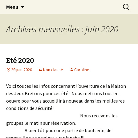
du fun en jouant @ Saint-Jean Trolimon –
Aller
Recherc
La Maison des Jeux Bretons –
Menu
au
Finistère
Saint-Jean Trolimon
contenu
principal
Archives mensuelles : juin 2020
Eté 2020
29 juin 2020
Non classé
Caroline
Voici toutes les infos concernant l’ouverture de la Maison
des Jeux Bretons pour cet été ! Nous mettons tout en
oeuvre pour vous accueillir à nouveau dans les meilleures
conditions de sécurité !
Nous recevons les
groupes le matin sur réservation.
A bientôt pour une partie de boultenn, de
grenouille ou de palets sur planche !!!