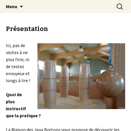
du fun en jouant @ Saint-Jean Trolimon –
Aller
Recherc
La Maison des Jeux Bretons –
Menu
au
Finistère
Saint-Jean Trolimon
contenu
principal
Présentation
Ici, pas de
visites à ne
plus finir, ni
de textes
ennuyeux et
longs à lire !
Quoi de
plus
instructif
que la pratique ?
La Maison des Jeux Bretons vous propose de découvrir les