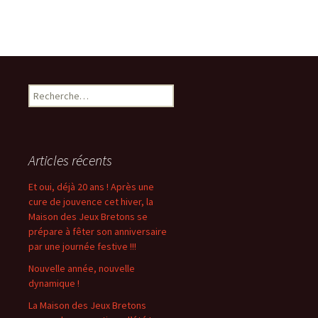
R
e
c
h
e
Articles récents
r
c
Et oui, déjà 20 ans ! Après une
h
cure de jouvence cet hiver, la
e
Maison des Jeux Bretons se
r
prépare à fêter son anniversaire
par une journée festive !!!
:
Nouvelle année, nouvelle
dynamique !
La Maison des Jeux Bretons